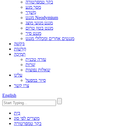
בקר טמפרטורה
מסך מגע
מַשׁדֵר
מגנט Neodymium
מגנט מנועי מוצג
מגנט בטון טרום
מגנט סיר
מגנטים אחרים ומכלולי מגנט
בַּקָשָׁה
חֲדָשׁוֹת
תְמִיכָה
עזרה טכנית
שֵׁרוּת
שאלות נפוצות
עלינו
סיור במפעל
צרו קשר
English
בַּיִת
מוצרים לפי סוג
בקר טמפרטורה