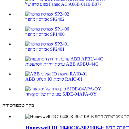
מנוע סרוו של Fanuc AC A06B-0116-B077
אמרסון מהפך SP2402
אמרסון מהפך SP1406
אמרסון מהפך SP2401
ערכת יחידת הסתעפות ABB APBU-44C
ABB אנלוגי IO סיומת RAIO-01
כונן סרוו של יסקאווה SJDE-04APA-OY
בקר טמפרטורה
Honeyw בקר טמפרטורה חדש