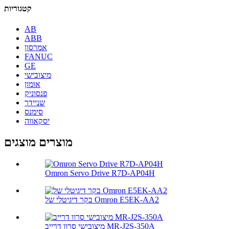
קטגוריות
AB
ABB
אמרסון
FANUC
GE
מיצובישי
אומון
פנסוניק
שניידר
סימנס
יסקאווה
מוצרים מוצגים
Omron Servo Drive R7D-AP04H
בקר דיגיטלי של Omron E5EK-AA2
מיצובישי סרוו דרייב MR-J2S-350A