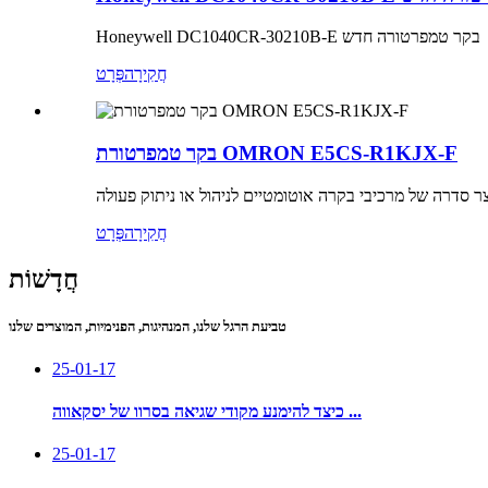
Honeywell DC1040CR-30210B-E בקר טמפרטורה חדש
חֲקִירָה
פְּרָט
בקר טמפרטורת OMRON E5CS-R1KJX-F
חֲקִירָה
פְּרָט
חֲדָשׁוֹת
טביעת הרגל שלנו, המנהיגות, הפנימיות, המוצרים שלנו
25-01-17
כיצד להימנע מקודי שגיאה בסרוו של יסקאווה ...
25-01-17