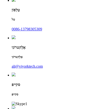
טֵלֵפוֹן
טל
0086-13798305309
אֶלֶקטרוֹנִי
אֶלֶקטרוֹנִי
ali@viyorktech.com
סקייפ
סקייפ