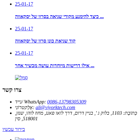
25-01-17
כיצד להימנע מקודי שגיאה בסרוו של יסקאווה ...
25-01-17
קוד שגיאת כונן סרוו של יסקאווה
25-01-17
אילו דרישות מיוחדות עושה מכשיר אחר ...
צרו קשר
0086-13798305309
נייד/ WhatsApp:
ali@viyorktech.com
אֶלֶקטרוֹנִי:
כְּתוֹבֶת:
1103, בלוק ג ', בניין דרום, דרך לואו פאנג, מחוז לוהו, שנזן,
518001, סין
בירור עכשיו