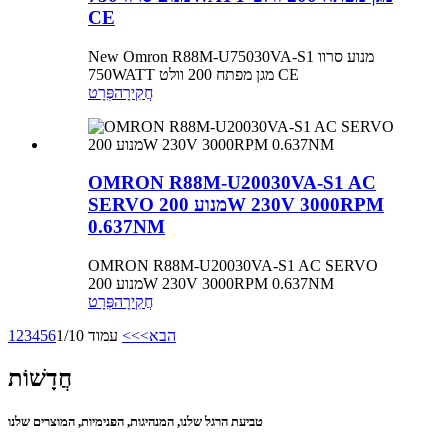
CE
New Omron R88M-U75030VA-S1 מנוע סרוו
750WATT מגן מפתח 200 וולט CE
חֲקִירָה
פְּרָט
OMRON R88M-U20030VA-S1 AC
SERVO מנוע 200W 230V 3000RPM
0.637NM
OMRON R88M-U20030VA-S1 AC SERVO
מנוע 200W 230V 3000RPM 0.637NM
חֲקִירָה
פְּרָט
הבא>
>>
עמוד 1/10
6
5
4
3
2
1
חֲדָשׁוֹת
טביעת הרגל שלנו, המנהיגות, הפנימיות, המוצרים שלנו