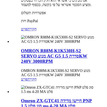
אנו מבינים כי אשראי הוא חלק הכרחי בעסקים
ומציע הסכמי אשראי על פי בקשה, בכפוף למעמד.
אפשרויות תשלום
ויזת PayPal
חֲקִירָה
פְּרָט
OMRON R88M-K1K530H-S2
SERVO מנוע AC G5 סדרת 1.5KW
240V 3000RPM
OMRON R88M-K1K530H-S2 SERVO מנוע
AC G5 סדרת 1.5KW 240V 3000RPM
חֲקִירָה
פְּרָט
Omron ZX-GTC41 חיישן מדידה PNP
סוג פלט 1.5 ms 4-20 MA פלט