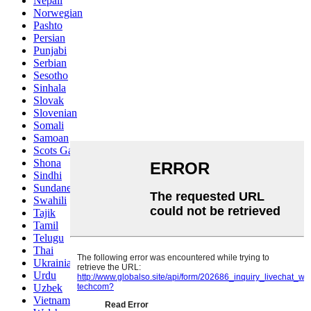
Nepali
Norwegian
Pashto
Persian
Punjabi
Serbian
Sesotho
Sinhala
Slovak
Slovenian
Somali
Samoan
Scots Gaelic
Shona
Sindhi
Sundanese
Swahili
Tajik
Tamil
Telugu
Thai
Ukrainian
Urdu
Uzbek
Vietnamese