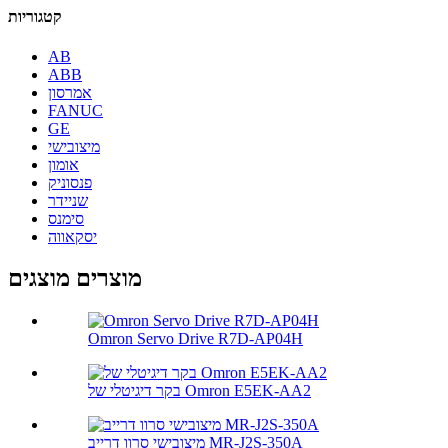
קטגוריות
AB
ABB
אמרסון
FANUC
GE
מיצובישי
אומון
פנסוניק
שניידר
סימנס
יסקאווה
מוצרים מוצגים
Omron Servo Drive R7D-AP04H
בקר דיגיטלי של Omron E5EK-AA2
מיצובישי סרוו דרייב MR-J2S-350A