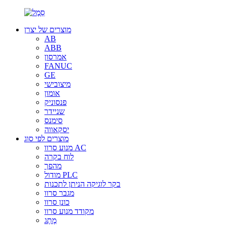
מוצרים של יצרן
AB
ABB
אמרסון
FANUC
GE
מיצובישי
אומון
פנסוניק
שניידר
סימנס
יסקאווה
מוצרים לפי סוג
מנוע סרוו AC
לוח בקרה
מהפך
מודול PLC
בקר לוגיקה הניתן לתכנות
מגבר סרוו
כונן סרוו
מקודד מנוע סרוו
מֶתֶג