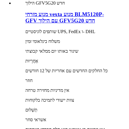
מנוע מזרחי vexta מנוע BLM5120P-
GFV עם הילוך GFV5G20 חדש
שותפים לוגיסטיים UPS, FedEx ו- DHL
משלוח בינלאומי זמין
שיגור באותו יום ממלאי קבוצתי
אַחֲרָיוּת
כל החלקים החדשים עם אחריות של 12 חודשים
חוזר
אין מדיניות מחזירה טרחה
צוות ייעודי לתמיכה בלקוחות
תַשְׁלוּם
אשראי סחר