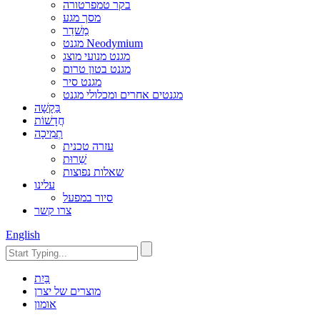
בקר טמפרטורה
מסך מגע
מַשׁדֵר
מגנט Neodymium
מגנט מנועי מוצג
מגנט בטון טרום
מגנט סיר
מגנטים אחרים ומכלולי מגנט
בַּקָשָׁה
חֲדָשׁוֹת
תְמִיכָה
עזרה טכנית
שֵׁרוּת
שאלות נפוצות
עלינו
סיור במפעל
צרו קשר
English
בַּיִת
מוצרים של יצרן
אומון