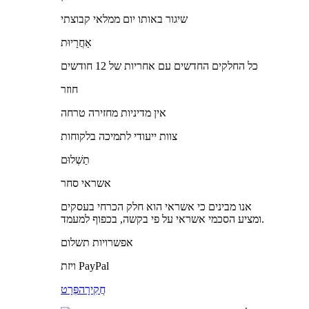
שיגור באותו יום ממלאי קבוצתי
אַחֲרָיוּת
כל החלקים החדשים עם אחריות של 12 חודשים
חוזר
אין מדיניות מחזירה טרחה
צוות ייעודי לתמיכה בלקוחות
תַשְׁלוּם
אשראי סחר
אנו מבינים כי אשראי הוא חלק הכרחי בעסקים
ומציע הסכמי אשראי על פי בקשה, בכפוף למעמד.
אפשרויות תשלום
ויזת PayPal
חֲקִירָה
פְּרָט