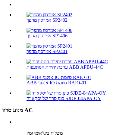
אמרסון מהפך SP2402
אמרסון מהפך SP1406
אמרסון מהפך SP2401
ערכת יחידת הסתעפות ABB APBU-44C
ABB אנלוגי IO סיומת RAIO-01
כונן סרוו של יסקאווה SJDE-04APA-OY
מנוע סרוו AC
משלוח בינלאומי זמין