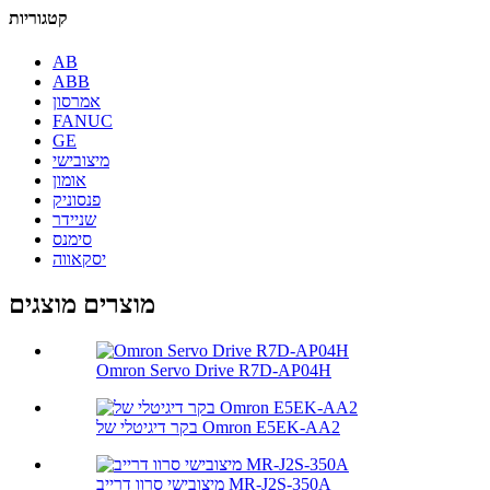
קטגוריות
AB
ABB
אמרסון
FANUC
GE
מיצובישי
אומון
פנסוניק
שניידר
סימנס
יסקאווה
מוצרים מוצגים
Omron Servo Drive R7D-AP04H
בקר דיגיטלי של Omron E5EK-AA2
מיצובישי סרוו דרייב MR-J2S-350A