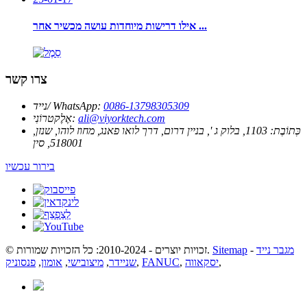
אילו דרישות מיוחדות עושה מכשיר אחר ...
צרו קשר
0086-13798305309
נייד/ WhatsApp:
ali@viyorktech.com
אֶלֶקטרוֹנִי:
כְּתוֹבֶת:
1103, בלוק ג ', בניין דרום, דרך לואו פאנג, מחוז לוהו, שנזן,
518001, סין
בירור עכשיו
מגבר נייד
-
Sitemap
© זכויות יוצרים - 2010-2024: כל הזכויות שמורות.
,
יסקאווה
,
FANUC
,
שניידר
,
מיצובישי
,
אומון
,
פנסוניק