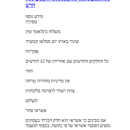
חדש
מידע נוסף
מְסִירָה
משלוח בינלאומי זמין
שיגור באותו יום ממלאי קבוצתי
אַחֲרָיוּת
כל החלקים החדשים עם אחריות של 12 חודשים
חוזר
אין מדיניות מחזירה טרחה
צוות ייעודי לתמיכה בלקוחות
תַשְׁלוּם
אשראי סחר
אנו מבינים כי אשראי הוא חלק הכרחי בעסקים
ומציע הסכמי אשראי על פי בקשה, בכפוף למעמד.