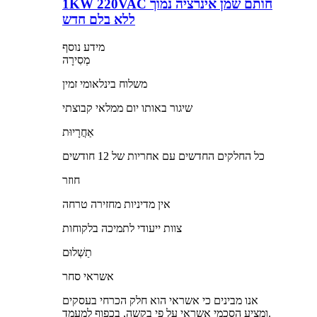
1KW 220VAC חותם שמן אינרציה נמוך
ללא בלם חדש
מידע נוסף
מְסִירָה
משלוח בינלאומי זמין
שיגור באותו יום ממלאי קבוצתי
אַחֲרָיוּת
כל החלקים החדשים עם אחריות של 12 חודשים
חוזר
אין מדיניות מחזירה טרחה
צוות ייעודי לתמיכה בלקוחות
תַשְׁלוּם
אשראי סחר
אנו מבינים כי אשראי הוא חלק הכרחי בעסקים
ומציע הסכמי אשראי על פי בקשה, בכפוף למעמד.