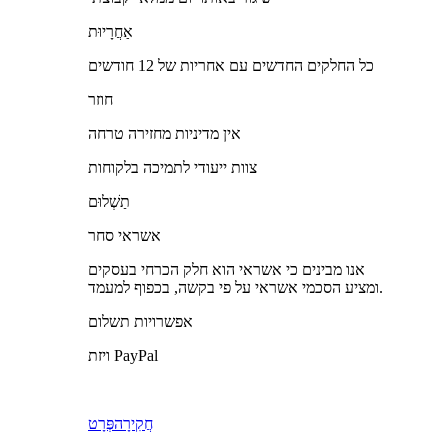
אַחֲרָיוּת
כל החלקים החדשים עם אחריות של 12 חודשים
חוזר
אין מדיניות מחזירה טרחה
צוות ייעודי לתמיכה בלקוחות
תַשְׁלוּם
אשראי סחר
אנו מבינים כי אשראי הוא חלק הכרחי בעסקים
ומציע הסכמי אשראי על פי בקשה, בכפוף למעמד.
אפשרויות תשלום
ויזת PayPal
חֲקִירָה
פְּרָט