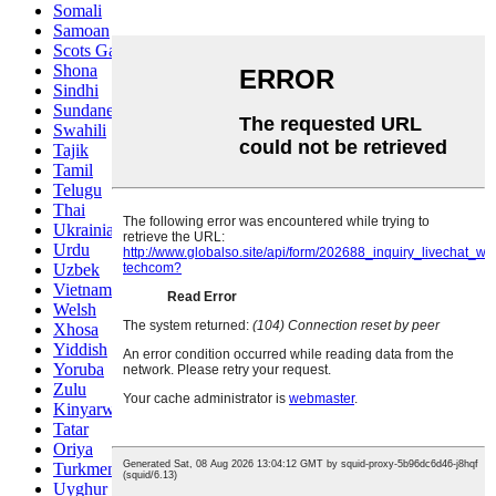
Somali
Samoan
Scots Gaelic
Shona
Sindhi
Sundanese
Swahili
Tajik
Tamil
Telugu
Thai
Ukrainian
Urdu
Uzbek
Vietnamese
Welsh
Xhosa
Yiddish
Yoruba
Zulu
Kinyarwanda
Tatar
Oriya
Turkmen
Uyghur