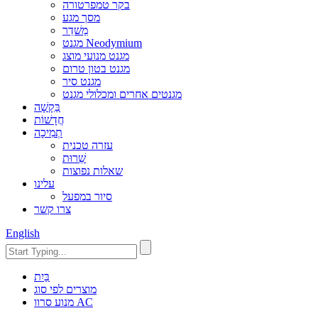
בקר טמפרטורה
מסך מגע
מַשׁדֵר
מגנט Neodymium
מגנט מנועי מוצג
מגנט בטון טרום
מגנט סיר
מגנטים אחרים ומכלולי מגנט
בַּקָשָׁה
חֲדָשׁוֹת
תְמִיכָה
עזרה טכנית
שֵׁרוּת
שאלות נפוצות
עלינו
סיור במפעל
צרו קשר
English
בַּיִת
מוצרים לפי סוג
מנוע סרוו AC