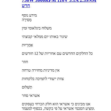
750W 3000RPM 110V 5.1A 2.39NM
חדש
מידע נוסף
מְסִירָה
משלוח בינלאומי זמין
שיגור באותו יום ממלאי קבוצתי
אַחֲרָיוּת
כל החלקים החדשים עם אחריות של 12 חודשים
חוזר
אין מדיניות מחזירה טרחה
צוות ייעודי לתמיכה בלקוחות
תַשְׁלוּם
אשראי סחר
אנו מבינים כי אשראי הוא חלק הכרחי בעסקים
ומציע הסכמי אשראי על פי בקשה, בכפוף למעמד.