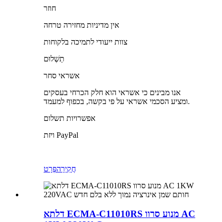
חוזר
אין מדיניות מחזירה טרחה
צוות ייעודי לתמיכה בלקוחות
תַשְׁלוּם
אשראי סחר
אנו מבינים כי אשראי הוא חלק הכרחי בעסקים
ומציע הסכמי אשראי על פי בקשה, בכפוף למעמד.
אפשרויות תשלום
ויזת PayPal
חֲקִירָה
פְּרָט
דלתא ECMA-C11010RS מנוע סרוו AC