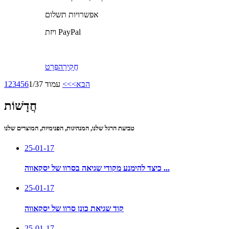
אפשרויות תשלום
ויזת PayPal
חֲקִירָה
פְּרָט
הבא>
>>
עמוד 1/37
6
5
4
3
2
1
חֲדָשׁוֹת
טביעת הרגל שלנו, המנהיגות, הפנימיות, המוצרים שלנו
25-01-17
כיצד להימנע מקודי שגיאה בסרוו של יסקאווה ...
25-01-17
קוד שגיאת כונן סרוו של יסקאווה
25-01-17