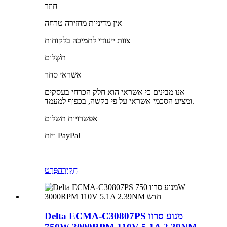
חוזר
אין מדיניות מחזירה טרחה
צוות ייעודי לתמיכה בלקוחות
תַשְׁלוּם
אשראי סחר
אנו מבינים כי אשראי הוא חלק הכרחי בעסקים
ומציע הסכמי אשראי על פי בקשה, בכפוף למעמד.
אפשרויות תשלום
ויזת PayPal
חֲקִירָה
פְּרָט
Delta ECMA-C30807PS מנוע סרוו