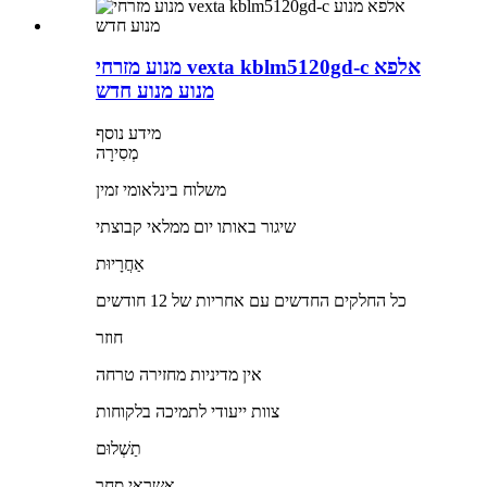
מנוע מזרחי vexta kblm5120gd-c אלפא
מנוע מנוע חדש
מידע נוסף
מְסִירָה
משלוח בינלאומי זמין
שיגור באותו יום ממלאי קבוצתי
אַחֲרָיוּת
כל החלקים החדשים עם אחריות של 12 חודשים
חוזר
אין מדיניות מחזירה טרחה
צוות ייעודי לתמיכה בלקוחות
תַשְׁלוּם
אשראי סחר