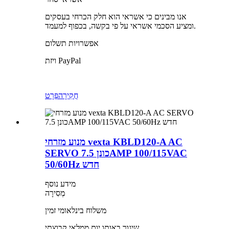
אנו מבינים כי אשראי הוא חלק הכרחי בעסקים
ומציע הסכמי אשראי על פי בקשה, בכפוף למעמד.
אפשרויות תשלום
ויזת PayPal
חֲקִירָה
פְּרָט
מנוע מזרחי vexta KBLD120-A AC
SERVO כונן 7.5AMP 100/115VAC
50/60Hz חדש
מידע נוסף
מְסִירָה
משלוח בינלאומי זמין
שיגור באותו יום ממלאי קבוצתי