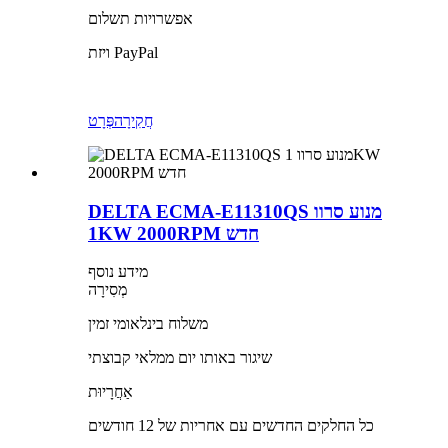
אפשרויות תשלום
ויזת PayPal
חֲקִירָה
פְּרָט
DELTA ECMA-E11310QS מנוע סרוו
1KW 2000RPM חדש
מידע נוסף
מְסִירָה
משלוח בינלאומי זמין
שיגור באותו יום ממלאי קבוצתי
אַחֲרָיוּת
כל החלקים החדשים עם אחריות של 12 חודשים