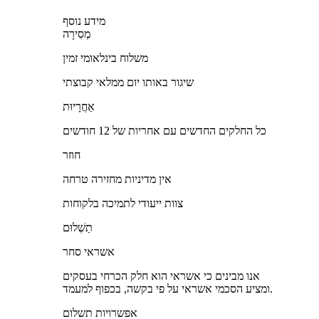
מידע נוסף
מְסִירָה
משלוח בינלאומי זמין
שיגור באותו יום ממלאי קבוצתי
אַחֲרָיוּת
כל החלקים החדשים עם אחריות של 12 חודשים
חוזר
אין מדיניות מחזירה טרחה
צוות ייעודי לתמיכה בלקוחות
תַשְׁלוּם
אשראי סחר
אנו מבינים כי אשראי הוא חלק הכרחי בעסקים
ומציע הסכמי אשראי על פי בקשה, בכפוף למעמד.
אפשרויות תשלום