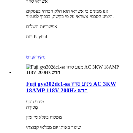
אשראי סחר
אנו מבינים כי אשראי הוא חלק הכרחי בעסקים
ומציע הסכמי אשראי על פי בקשה, בכפוף למעמד.
אפשרויות תשלום
ויזת PayPal
חֲקִירָה
פְּרָט
Fuji gys302dc1-sa מנוע סרוו AC 3KW
18AMP 118V 200Hz חדש
מידע נוסף
מְסִירָה
משלוח בינלאומי זמין
שיגור באותו יום ממלאי קבוצתי