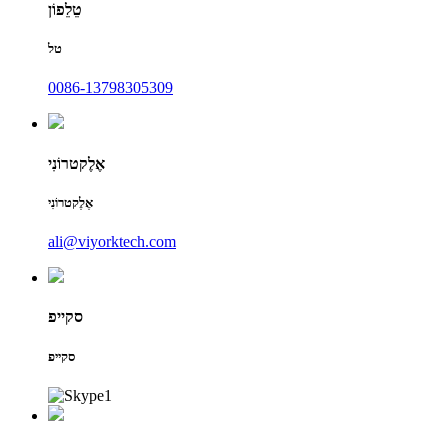
טֵלֵפוֹן
טל
0086-13798305309
אֶלֶקטרוֹנִי
אֶלֶקטרוֹנִי
ali@viyorktech.com
סקייפ
סקייפ