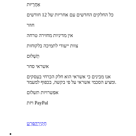
אַחֲרָיוּת
כל החלקים החדשים עם אחריות של 12 חודשים
חוזר
אין מדיניות מחזירה טרחה
צוות ייעודי לתמיכה בלקוחות
תַשְׁלוּם
אשראי סחר
אנו מבינים כי אשראי הוא חלק הכרחי בעסקים
ומציע הסכמי אשראי על פי בקשה, בכפוף למעמד.
אפשרויות תשלום
ויזת PayPal
חֲקִירָה
פְּרָט