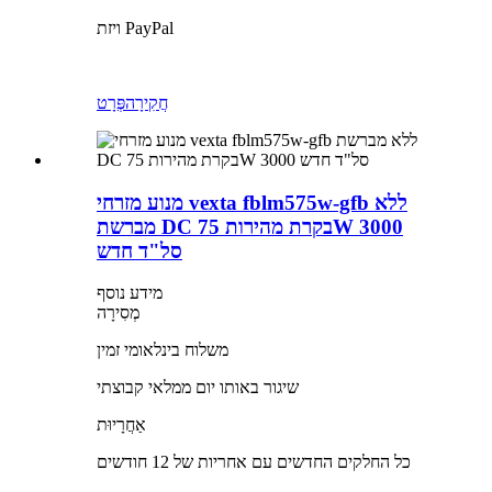
ויזת PayPal
חֲקִירָה
פְּרָט
מנוע מזרחי vexta fblm575w-gfb ללא
מברשת DC בקרת מהירות 75W 3000
סל"ד חדש
מידע נוסף
מְסִירָה
משלוח בינלאומי זמין
שיגור באותו יום ממלאי קבוצתי
אַחֲרָיוּת
כל החלקים החדשים עם אחריות של 12 חודשים