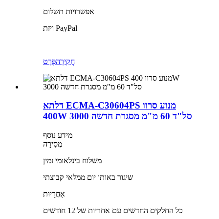
אפשרויות תשלום
ויזת PayPal
חֲקִירָה
פְּרָט
דלתא ECMA-C30604PS מנוע סרוו
400W 3000 סל"ד 60 מ"מ מסגרת חדשה
מידע נוסף
מְסִירָה
משלוח בינלאומי זמין
שיגור באותו יום ממלאי קבוצתי
אַחֲרָיוּת
כל החלקים החדשים עם אחריות של 12 חודשים