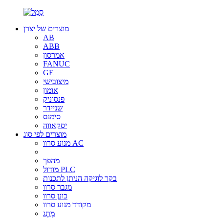
מוצרים של יצרן
AB
ABB
אמרסון
FANUC
GE
מיצובישי
אומון
פנסוניק
שניידר
סימנס
יסקאווה
מוצרים לפי סוג
מנוע סרוו AC
מהפך
מודול PLC
בקר לוגיקה הניתן לתכנות
מגבר סרוו
כונן סרוו
מקודד מנוע סרוו
מֶתֶג