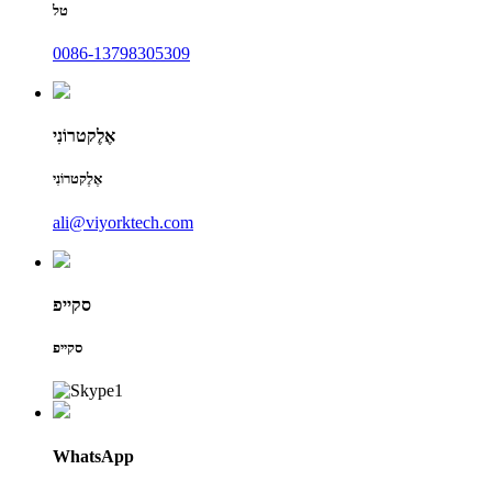
טל
0086-13798305309
אֶלֶקטרוֹנִי
אֶלֶקטרוֹנִי
ali@viyorktech.com
סקייפ
סקייפ
WhatsApp