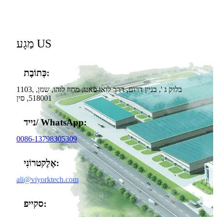
US
מַגָע
כְּתוֹבֶת:
1103, בלוק ג ', בניין דרום, דרך לואו פאנג, מחוז לוהו, שנזן,
518001, סין
נייד/ WhatsApp:
0086-13798305309
אֶלֶקטרוֹנִי:
ali@viyorktech.com
סקייפ: