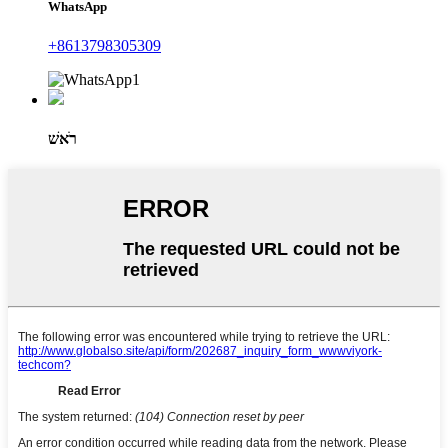
WhatsApp
+8613798305309
רֹאשׁ