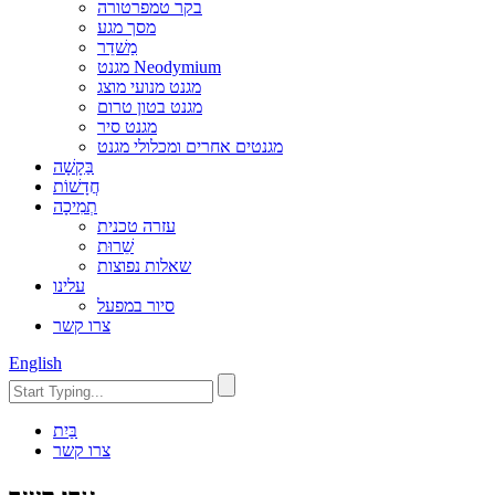
בקר טמפרטורה
מסך מגע
מַשׁדֵר
מגנט Neodymium
מגנט מנועי מוצג
מגנט בטון טרום
מגנט סיר
מגנטים אחרים ומכלולי מגנט
בַּקָשָׁה
חֲדָשׁוֹת
תְמִיכָה
עזרה טכנית
שֵׁרוּת
שאלות נפוצות
עלינו
סיור במפעל
צרו קשר
English
בַּיִת
צרו קשר