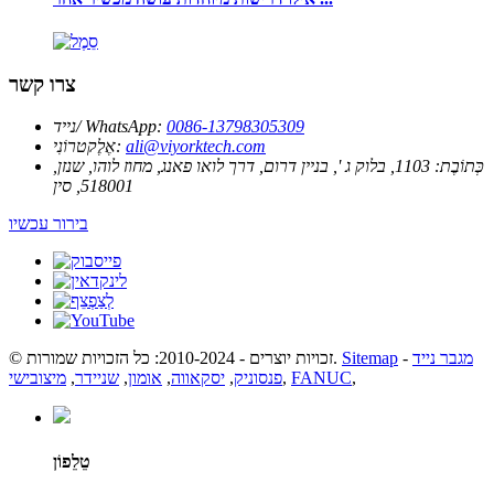
צרו קשר
0086-13798305309
נייד/ WhatsApp:
ali@viyorktech.com
אֶלֶקטרוֹנִי:
כְּתוֹבֶת:
1103, בלוק ג ', בניין דרום, דרך לואו פאנג, מחוז לוהו, שנזן,
518001, סין
בירור עכשיו
מגבר נייד
-
Sitemap
© זכויות יוצרים - 2010-2024: כל הזכויות שמורות.
,
FANUC
,
פנסוניק
,
יסקאווה
,
אומון
,
שניידר
,
מיצובישי
טֵלֵפוֹן