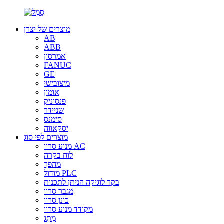
מוצרים של יצרן
AB
ABB
אמרסון
FANUC
GE
מיצובישי
אומון
פנסוניק
שניידר
סימנס
יסקאווה
מוצרים לפי סוג
מנוע סרוו AC
לוח בקרה
מהפך
מודול PLC
בקר לוגיקה הניתן לתכנות
מגבר סרוו
כונן סרוו
מקודד מנוע סרוו
מֶתֶג