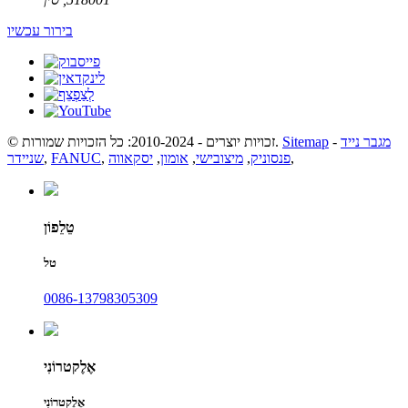
בירור עכשיו
מגבר נייד
-
Sitemap
© זכויות יוצרים - 2010-2024: כל הזכויות שמורות.
,
פנסוניק
,
מיצובישי
,
אומון
,
יסקאווה
,
FANUC
,
שניידר
טֵלֵפוֹן
טל
0086-13798305309
אֶלֶקטרוֹנִי
אֶלֶקטרוֹנִי