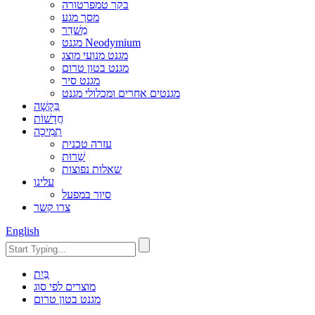
בקר טמפרטורה
מסך מגע
מַשׁדֵר
מגנט Neodymium
מגנט מנועי מוצג
מגנט בטון טרום
מגנט סיר
מגנטים אחרים ומכלולי מגנט
בַּקָשָׁה
חֲדָשׁוֹת
תְמִיכָה
עזרה טכנית
שֵׁרוּת
שאלות נפוצות
עלינו
סיור במפעל
צרו קשר
English
בַּיִת
מוצרים לפי סוג
מגנט בטון טרום