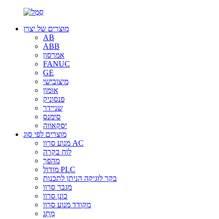
מוצרים של יצרן
AB
ABB
אמרסון
FANUC
GE
מיצובישי
אומון
פנסוניק
שניידר
סימנס
יסקאווה
מוצרים לפי סוג
מנוע סרוו AC
לוח בקרה
מהפך
מודול PLC
בקר לוגיקה הניתן לתכנות
מגבר סרוו
כונן סרוו
מקודד מנוע סרוו
מֶתֶג