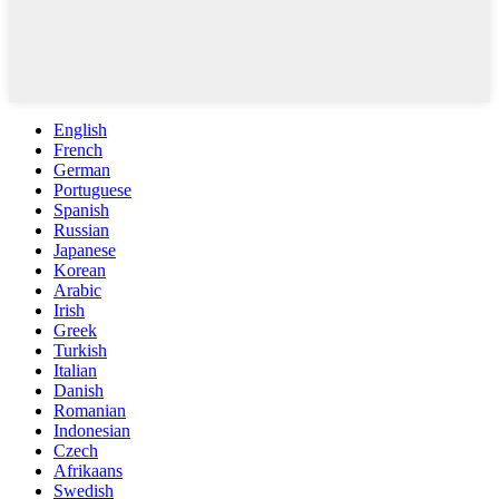
English
French
German
Portuguese
Spanish
Russian
Japanese
Korean
Arabic
Irish
Greek
Turkish
Italian
Danish
Romanian
Indonesian
Czech
Afrikaans
Swedish