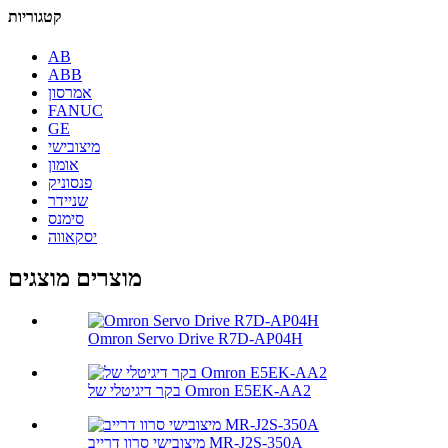
קטגוריות
AB
ABB
אמרסון
FANUC
GE
מיצובישי
אומון
פנסוניק
שניידר
סימנס
יסקאווה
מוצרים מוצגים
Omron Servo Drive R7D-AP04H
בקר דיגיטלי של Omron E5EK-AA2
מיצובישי סרוו דרייב MR-J2S-350A