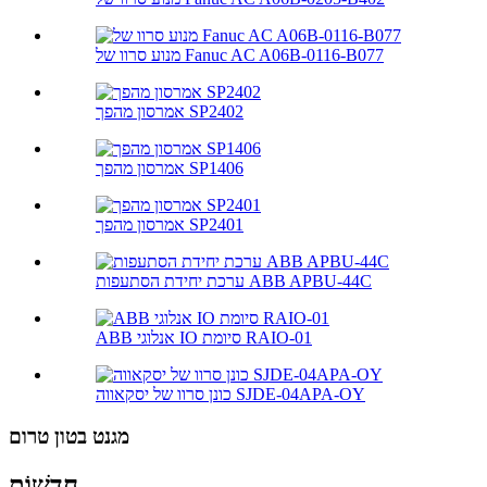
מנוע סרוו של Fanuc AC A06B-0116-B077
אמרסון מהפך SP2402
אמרסון מהפך SP1406
אמרסון מהפך SP2401
ערכת יחידת הסתעפות ABB APBU-44C
ABB אנלוגי IO סיומת RAIO-01
כונן סרוו של יסקאווה SJDE-04APA-OY
מגנט בטון טרום
חֲדָשׁוֹת