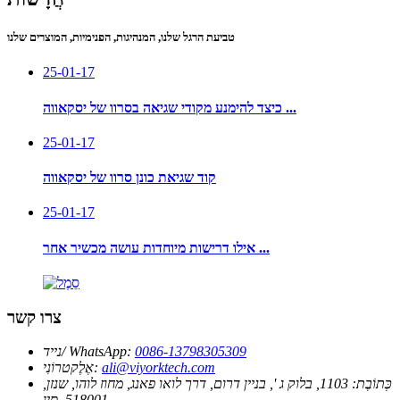
טביעת הרגל שלנו, המנהיגות, הפנימיות, המוצרים שלנו
25-01-17
כיצד להימנע מקודי שגיאה בסרוו של יסקאווה ...
25-01-17
קוד שגיאת כונן סרוו של יסקאווה
25-01-17
אילו דרישות מיוחדות עושה מכשיר אחר ...
צרו קשר
0086-13798305309
נייד/ WhatsApp:
ali@viyorktech.com
אֶלֶקטרוֹנִי:
כְּתוֹבֶת:
1103, בלוק ג ', בניין דרום, דרך לואו פאנג, מחוז לוהו, שנזן,
518001, סין