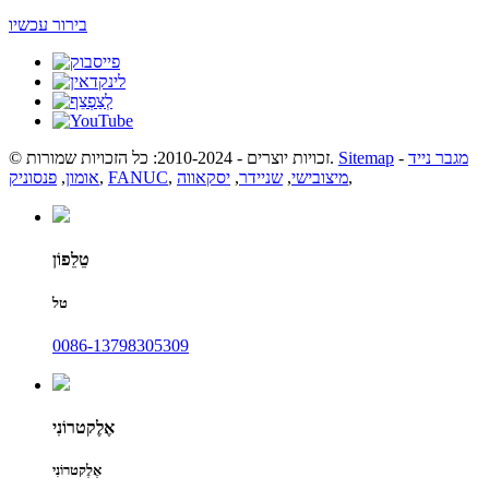
בירור עכשיו
מגבר נייד
-
Sitemap
© זכויות יוצרים - 2010-2024: כל הזכויות שמורות.
,
מיצובישי
,
שניידר
,
יסקאווה
,
FANUC
,
אומון
,
פנסוניק
טֵלֵפוֹן
טל
0086-13798305309
אֶלֶקטרוֹנִי
אֶלֶקטרוֹנִי