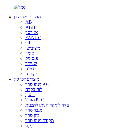
מוצרים של יצרן
AB
ABB
אמרסון
FANUC
GE
מיצובישי
אומון
פנסוניק
שניידר
סימנס
יסקאווה
מוצרים לפי סוג
מנוע סרוו AC
לוח בקרה
מהפך
מודול PLC
בקר לוגיקה הניתן לתכנות
מגבר סרוו
כונן סרוו
מקודד מנוע סרוו
מֶתֶג