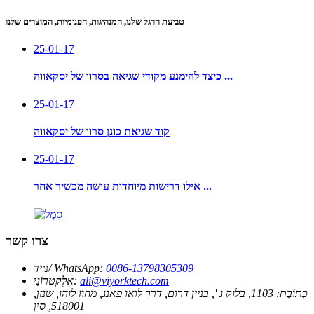
טביעת הרגל שלנו, המנהיגות, הפנימיות, המוצרים שלנו
25-01-17
כיצד להימנע מקודי שגיאה בסרוו של יסקאווה ...
25-01-17
קוד שגיאת כונן סרוו של יסקאווה
25-01-17
אילו דרישות מיוחדות עושה מכשיר אחר ...
צרו קשר
0086-13798305309
נייד/ WhatsApp:
ali@viyorktech.com
אֶלֶקטרוֹנִי:
כְּתוֹבֶת:
1103, בלוק ג ', בניין דרום, דרך לואו פאנג, מחוז לוהו, שנזן,
518001, סין