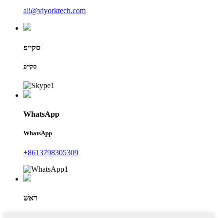
ali@viyorktech.com
סקייפ
סקייפ
WhatsApp
WhatsApp
+8613798305309
רֹאשׁ