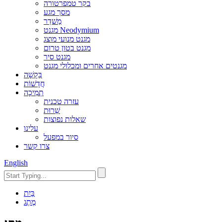
בקר טמפרטורה
מסך מגע
מַשׁדֵר
מגנט Neodymium
מגנט מנועי מוצג
מגנט בטון טרום
מגנט סיר
מגנטים אחרים ומכלולי מגנט
בַּקָשָׁה
חֲדָשׁוֹת
תְמִיכָה
עזרה טכנית
שֵׁרוּת
שאלות נפוצות
עלינו
סיור במפעל
צרו קשר
English
בַּיִת
מֶתֶג