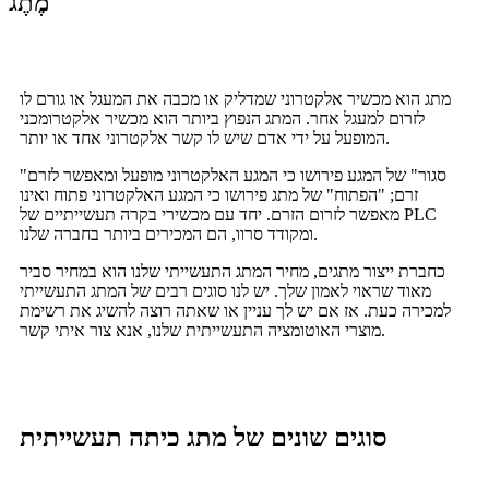
מֶתֶג
מתג הוא מכשיר אלקטרוני שמדליק או מכבה את המעגל או גורם לו
לזרום למעגל אחר. המתג הנפוץ ביותר הוא מכשיר אלקטרומכני
המופעל על ידי אדם שיש לו קשר אלקטרוני אחד או יותר.
"סגור" של המגע פירושו כי המגע האלקטרוני מופעל ומאפשר לזרם
זרם; "הפתוח" של מתג פירושו כי המגע האלקטרוני פתוח ואינו
מאפשר לזרום הזרם. יחד עם מכשירי בקרה תעשייתיים של PLC
ומקודד סרוו, הם המכירים ביותר בחברה שלנו.
כחברת ייצור מתגים, מחיר המתג התעשייתי שלנו הוא במחיר סביר
מאוד שראוי לאמון שלך. יש לנו סוגים רבים של המתג התעשייתי
למכירה כעת. אז אם יש לך עניין או שאתה רוצה להשיג את רשימת
מוצרי האוטומציה התעשייתית שלנו, אנא צור איתי קשר.
סוגים שונים של מתג כיתה תעשייתית