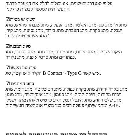
על פי סטנדרטים שונים, אנו יכולים לחלק את המעבר בדרגה
התעשייתית למספר קבוצות כדלקמן.
השימוש בסיווג
☑
מתג גל, מתג פס, מתג הקלטה, מתג הפעלה, מתג שנבחר מראש, מתג
הגבלה, מתג בקרה, מתג העברה, מתג בידוד, מתג נסיעה, מתג קיר,
מתג אש אינטליגנטי וכו '.
סיווג המבנה
☑
מיקרו -שוויץ ', מתג סירות, מתג מחנה, מתג מתג, מתג כפתור, מתג
כפתורים ומתג סרטי אופנה, מתג נקודה.
סיווג סוג הקשר
☑
הקלד איש קשר, סוג B Contact ו- Type C איש קשר.
☑ סיווג המתגים
מתג בקרה יחידה, מתג בקרה כפולה, מתג רב שליטה, מתג דימר, מתג
ויסות מהירות, תיבת התזה, מתג פעמון, מתג אינדוקציה, מתג מגע,
מתג שלט רחוק, מתג אינטליגנטי, תקע כרטיס ולקחת מתג חשמל,
ומתגי שיתוף פעולה רבים כמו מוצרי אוטומציה תעשייתית ABB.
ההבדל בין מתגים תעשייתיים למתגים