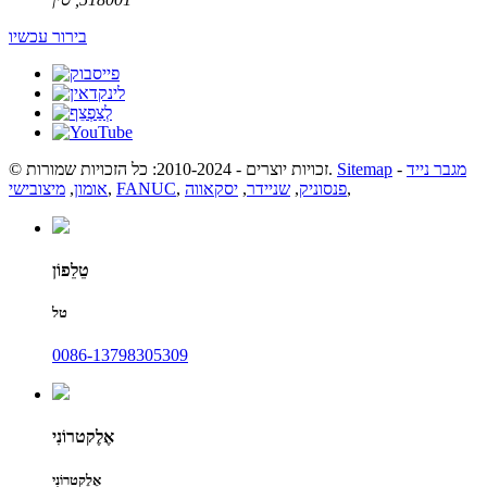
בירור עכשיו
מגבר נייד
-
Sitemap
© זכויות יוצרים - 2010-2024: כל הזכויות שמורות.
,
פנסוניק
,
שניידר
,
יסקאווה
,
FANUC
,
אומון
,
מיצובישי
טֵלֵפוֹן
טל
0086-13798305309
אֶלֶקטרוֹנִי
אֶלֶקטרוֹנִי