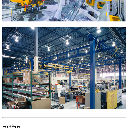
חֲדָשׁוֹת