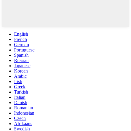
English
French
German
Portuguese
Spanish
Russian
Japanese
Korean
Arabic
Irish
Greek
Turkish
Italian
Danish
Romanian
Indonesian
Czech
Afrikaans
Swedish