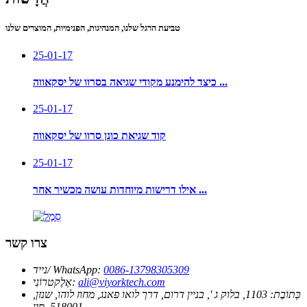
טביעת הרגל שלנו, המנהיגות, הפנימיות, המוצרים שלנו
25-01-17
כיצד להימנע מקודי שגיאה בסרוו של יסקאווה ...
25-01-17
קוד שגיאת כונן סרוו של יסקאווה
25-01-17
אילו דרישות מיוחדות עושה מכשיר אחר ...
צרו קשר
0086-13798305309
נייד/ WhatsApp:
ali@viyorktech.com
אֶלֶקטרוֹנִי:
כְּתוֹבֶת:
1103, בלוק ג ', בניין דרום, דרך לואו פאנג, מחוז לוהו, שנזן,
518001, סין