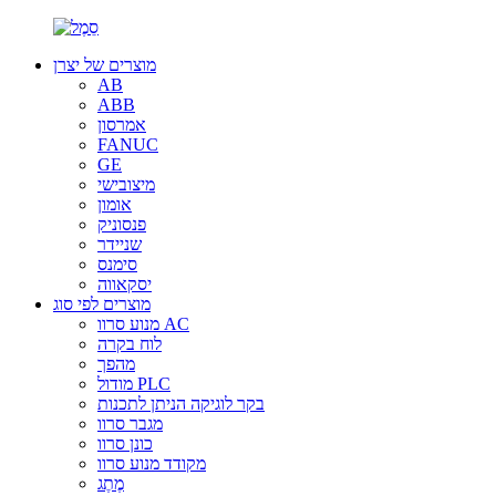
מוצרים של יצרן
AB
ABB
אמרסון
FANUC
GE
מיצובישי
אומון
פנסוניק
שניידר
סימנס
יסקאווה
מוצרים לפי סוג
מנוע סרוו AC
לוח בקרה
מהפך
מודול PLC
בקר לוגיקה הניתן לתכנות
מגבר סרוו
כונן סרוו
מקודד מנוע סרוו
מֶתֶג