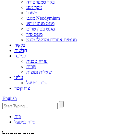
בקר טמפרטורה
מסך מגע
מַשׁדֵר
מגנט Neodymium
מגנט מנועי מוצג
מגנט בטון טרום
מגנט סיר
מגנטים אחרים ומכלולי מגנט
בַּקָשָׁה
חֲדָשׁוֹת
תְמִיכָה
עזרה טכנית
שֵׁרוּת
שאלות נפוצות
עלינו
סיור במפעל
צרו קשר
English
בַּיִת
סיור במפעל