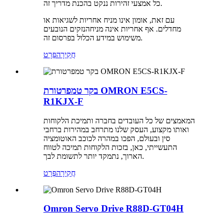
כל אמצעי זהירות ננקט בהכנת מדריך זה.
עם זאת, אומון אינו מניח אחריות לשגיאות או
מחדלים. אף אחריות אינה מניחה
נזקים הנובעים
משימוש במידע הכלול בפרסום זה.
חֲקִירָה
פְּרָט
בקר טמפרטורת OMRON E5CS-
R1KJX-F
המאמצים של כל העובדים בחברה ותמיכת הלקוחות
ואותו מקצוע, העסק שלנו מתרחב במהירות ברחבי
סין ובעולם, הפכו במהרה לכוכב האוטומציה
התעשייתי, כאן, בזכות הלקוחות תמיכה לטווח
הארוך, נתמקד יותר לתשומת לבך.
חֲקִירָה
פְּרָט
Omron Servo Drive R88D-GT04H