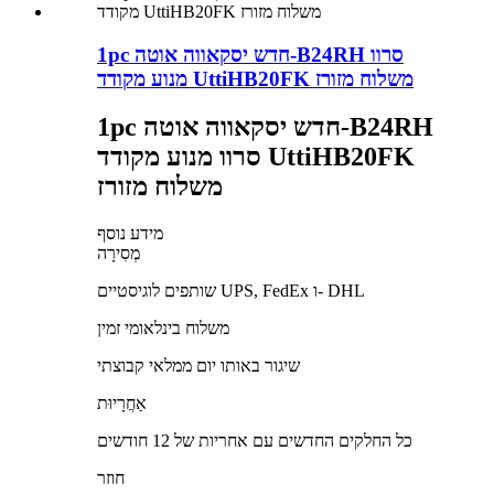
1pc חדש יסקאווה אוטה-B24RH סרוו
מנוע מקודד UttiHB20FK משלוח מזורז
1pc חדש יסקאווה אוטה-B24RH
סרוו מנוע מקודד UttiHB20FK
משלוח מזורז
מידע נוסף
מְסִירָה
שותפים לוגיסטיים UPS, FedEx ו- DHL
משלוח בינלאומי זמין
שיגור באותו יום ממלאי קבוצתי
אַחֲרָיוּת
כל החלקים החדשים עם אחריות של 12 חודשים
חוזר