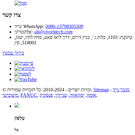
צרו קשר
0086-13798305309
נייד/ WhatsApp:
ali@viyorktech.com
אֶלֶקטרוֹנִי:
כְּתוֹבֶת:
1103, בלוק ג ', בניין דרום, דרך לואו פאנג, מחוז לוהו, שנזן,
518001, סין
בירור עכשיו
מגבר נייד
-
Sitemap
© זכויות יוצרים - 2010-2024: כל הזכויות שמורות.
,
אומון
,
יסקאווה
,
שניידר
,
פנסוניק
,
FANUC
,
מיצובישי
טֵלֵפוֹן
טל