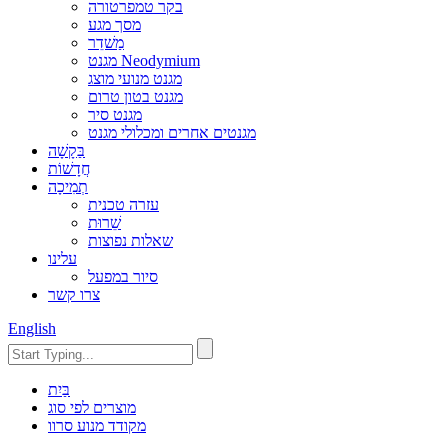
בקר טמפרטורה
מסך מגע
מַשׁדֵר
מגנט Neodymium
מגנט מנועי מוצג
מגנט בטון טרום
מגנט סיר
מגנטים אחרים ומכלולי מגנט
בַּקָשָׁה
חֲדָשׁוֹת
תְמִיכָה
עזרה טכנית
שֵׁרוּת
שאלות נפוצות
עלינו
סיור במפעל
צרו קשר
English
בַּיִת
מוצרים לפי סוג
מקודד מנוע סרוו