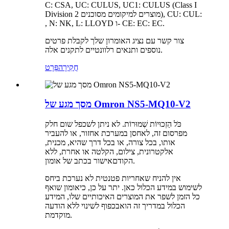
C: CSA, UC: CULUS, UC1: CULUS (Class I
Division 2 מוצרים למיקומים מסוכנים), CU: CUL:
, N: NK, L: LLOYD ו- CE: EC: EC.
צור קשר עם נציג האומרון שלך לקבלת פרטים
נוספים ותנאים רלוונטיים לתקנים אלה.
חֲקִירָה
פְּרָט
מסך מגע של Omron NS5-MQ10-V2
כֹּל הַזְכוּיוֹת שְׁמוּרוֹת. לא ניתן לשכפל שום חלק
מפרסום זה, לאחסן במערכת אחזור, או להעביר
אותו, ב
כל צורה, או בכל דרך שהיא, מכנית,
אלקטרונית, צילום, הקלטה או אחרת, ללא
אישור בכתב של אומון.
הקודם
אין להניח שאחריות פטנטית לא נערכת ביחס
לשימוש במידע הכלול כאן. יתר על כן, כי
אומון שואף
כל הזמן לשפר את המוצרים האיכותיים שלו, המידע
הכלול במדריך זה הוא
בכפוף לשינוי ללא הודעה
מוקדמת.