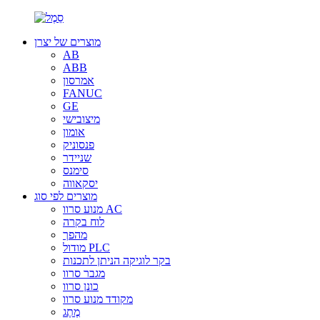
מוצרים של יצרן
AB
ABB
אמרסון
FANUC
GE
מיצובישי
אומון
פנסוניק
שניידר
סימנס
יסקאווה
מוצרים לפי סוג
מנוע סרוו AC
לוח בקרה
מהפך
מודול PLC
בקר לוגיקה הניתן לתכנות
מגבר סרוו
כונן סרוו
מקודד מנוע סרוו
מֶתֶג