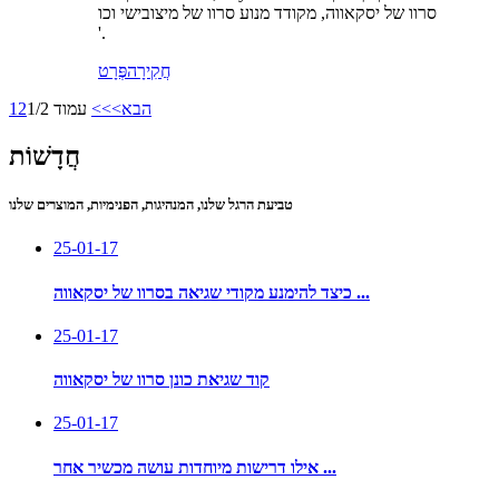
סרוו של יסקאווה, מקודד מנוע סרוו של מיצובישי וכו
'.
חֲקִירָה
פְּרָט
הבא>
>>
עמוד 1/2
2
1
חֲדָשׁוֹת
טביעת הרגל שלנו, המנהיגות, הפנימיות, המוצרים שלנו
25-01-17
כיצד להימנע מקודי שגיאה בסרוו של יסקאווה ...
25-01-17
קוד שגיאת כונן סרוו של יסקאווה
25-01-17
אילו דרישות מיוחדות עושה מכשיר אחר ...