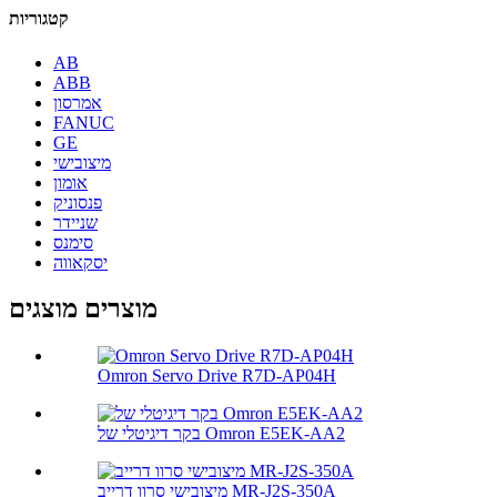
קטגוריות
AB
ABB
אמרסון
FANUC
GE
מיצובישי
אומון
פנסוניק
שניידר
סימנס
יסקאווה
מוצרים מוצגים
Omron Servo Drive R7D-AP04H
בקר דיגיטלי של Omron E5EK-AA2
מיצובישי סרוו דרייב MR-J2S-350A