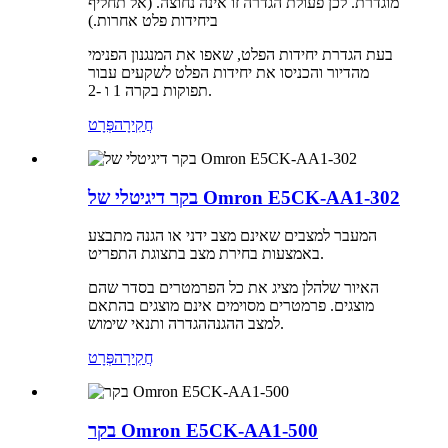
מוגדרת. לכן פעולת הגדרה זו אינה נחוצה. (אל תחליף
ביחידות פלט אחרות.)
בעת הגדרת יחידות הפלט, שאפו את המנגנון הפנימי
מהדיור והכניסו את יחידות הפלט לשקעים עבור
תפוקות בקרה 1 ו -2.
חֲקִירָה
פְּרָט
בקר דיגיטלי של Omron E5CK-AA1-302
המעבר למצבים שאינם מצב ידני או הגנה מתבצע
באמצעות בחירת מצב בתצוגת התפריט.
האיור שלהלן מציג את כל הפרמטרים בסדר שהם
מוצגים. פרמטרים מסוימים אינם מוצגים בהתאם
הגדרה ותנאי שימוש.
למצב ההגנה
חֲקִירָה
פְּרָט
בקר Omron E5CK-AA1-500