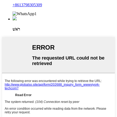
+8613798305309
רֹאשׁ