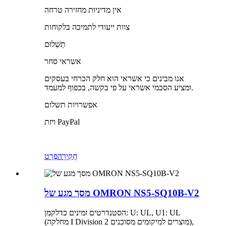
אין מדיניות מחזירה טרחה
צוות ייעודי לתמיכה בלקוחות
תַשְׁלוּם
אשראי סחר
אנו מבינים כי אשראי הוא חלק הכרחי בעסקים
ומציע הסכמי אשראי על פי בקשה, בכפוף למעמד.
אפשרויות תשלום
ויזת PayPal
חֲקִירָה
פְּרָט
מסך מגע של OMRON NS5-SQ10B-V2
הסטנדרטים זמינים כדלקמן: U: UL, U1: UL
(מחלקה I Division 2 מוצרים למיקומים מסוכנים),