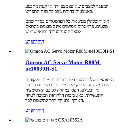
המעבר למצבים שאינם מצב ידני או הגנה מתבצע
באמצעות בחירת מצב בתצוגת התפריט.
האיור שלהלן מציג את כל הפרמטרים בסדר שהם
מוצגים. פרמטרים מסוימים אינם מוצגים בהתאם
הגדרה ותנאי שימוש.
למצב ההגנה
חֲקִירָה
פְּרָט
Omron AC Servo Motor R88M-
ue10030H-S1
המאמצים של כל העובדים בחברה ותמיכת הלקוחות
ואותו מקצוע, העסק שלנו מתרחב במהירות ברחבי
סין ובעולם, הפכו במהרה לכוכב האוטומציה
התעשייתי, כאן, בזכות הלקוחות תמיכה לטווח
הארוך, נתמקד יותר לתשומת לבך.
חֲקִירָה
פְּרָט